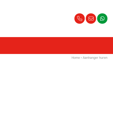
Home
»
Aanhanger huren