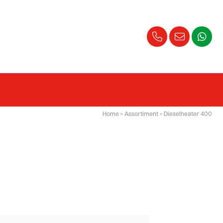
Home
»
Assortiment
»
Dieselheater 400