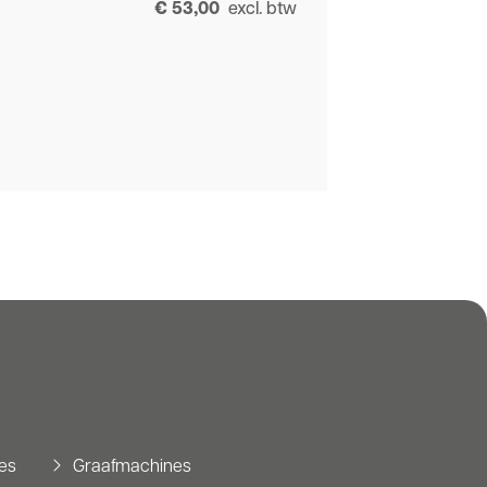
€ 53,00
excl. btw
es
Graafmachines