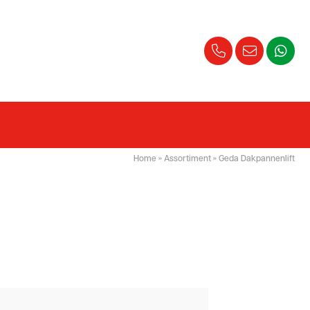
Home
»
Assortiment
»
Geda Dakpannenlift