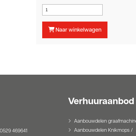
Naar winkelwagen
Verhuuraanbod
Aanbouwdelen graafmachin
Aanbouwdelen Knikmops /
0529 469641