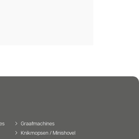
es
Graafmachines
Knikmopsen / Minishovel