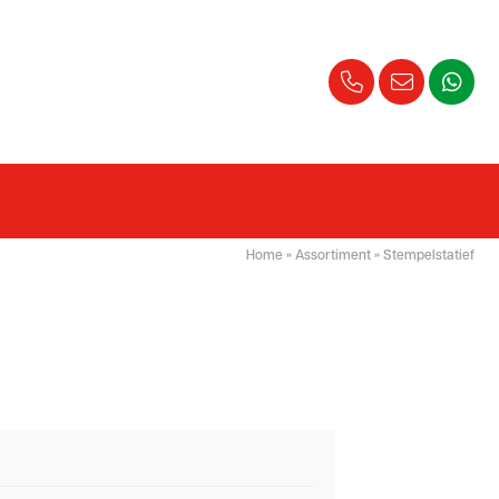
Home
»
Assortiment
»
Stempelstatief