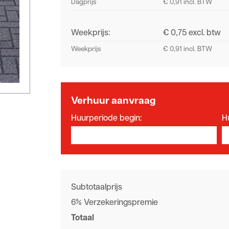
Dagprijs
€ 0,91 incl. BTW
Weekprijs:
€ 0,75 excl. btw
Weekprijs
€ 0,91 incl. BTW
Verhuur aanvraag
Huurperiode begin:
H
Subtotaalprijs
6% Verzekeringspremie
Totaal